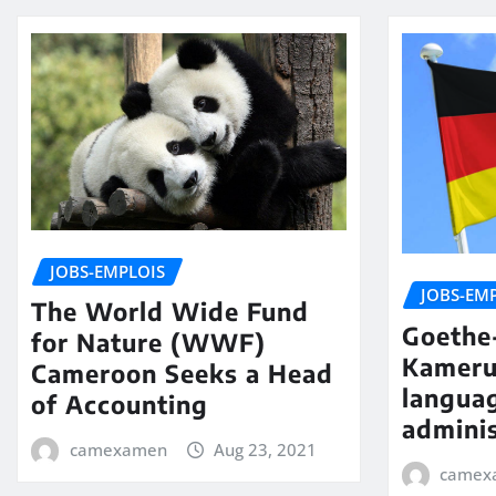
JOBS-EMPLOIS
JOBS-EM
The World Wide Fund
Goethe-
for Nature (WWF)
Kameru
Cameroon Seeks a Head
langua
of Accounting
adminis
camexamen
Aug 23, 2021
camex