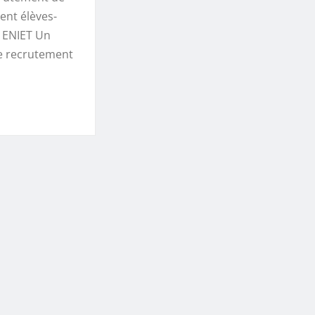
cent élèves-
s ENIET Un
e recrutement