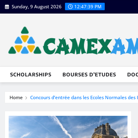
Skip
Sunday, 9 August 2026
12:47:40 PM
to
content
SCHOLARSHIPS
BOURSES D’ETUDES
DO
Home
Concours d’entrée dans les Ecoles Normales des 