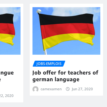
JOBS-EMPLOIS
angue
Job offer for teachers of
e
german language
camexamen
Jun 27, 2020
22, 2020