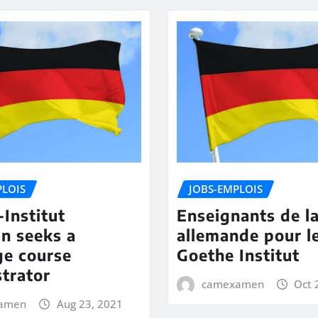
PLOIS
JOBS-EMPLOIS
Institut
Enseignants de l
n seeks a
allemande pour l
ge course
Goethe Institut
trator
camexamen
Oct 
amen
Aug 23, 2021