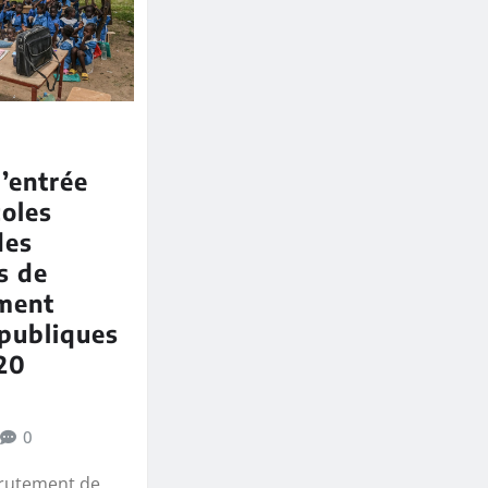
’entrée
coles
des
s de
ement
publiques
20
0
crutement de