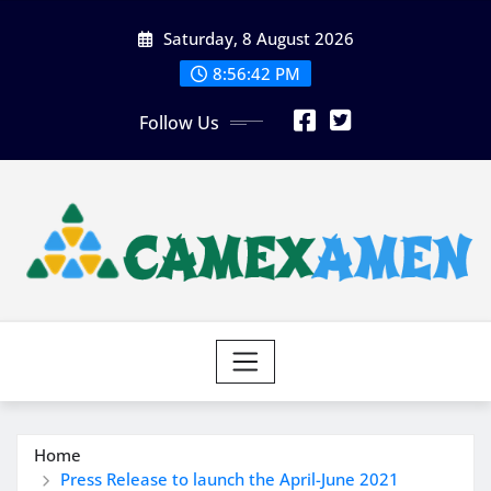
Skip
Saturday, 8 August 2026
to
content
8:56:44 PM
Follow Us
Home
Press Release to launch the April-June 2021