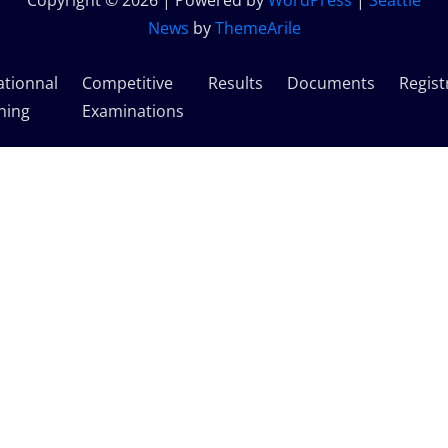
Copyright © 2026 | Powered by
WordPress
|
Seattle
News
by
ThemeArile
ationnal
Competitive
Results
Documents
Regist
ning
Examinations