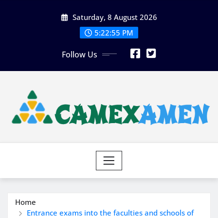
Skip
Saturday, 8 August 2026
to
content
5:22:57 PM
Follow Us
Home
Entrance exams into the faculties and schools of