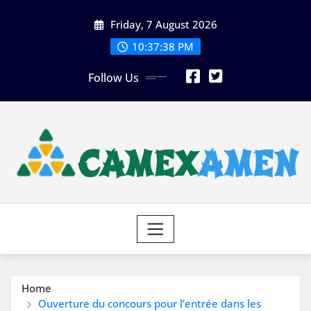
Skip
Friday, 7 August 2026
to
content
10:37:40 PM
Follow Us
Home
Ouverture du concours pour l’entrée dans les