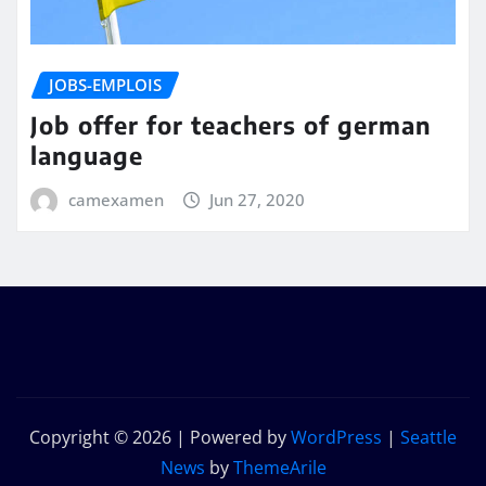
JOBS-EMPLOIS
Job offer for teachers of german
language
camexamen
Jun 27, 2020
Copyright © 2026 | Powered by
WordPress
|
Seattle
News
by
ThemeArile