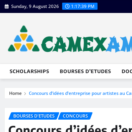
Skip
Sunday, 9 August 2026
1:17:41 PM
to
content
SCHOLARSHIPS
BOURSES D’ETUDES
DO
Home
Concours d’idées d’entreprise pour artistes au 
BOURSES D'ETUDES
CONCOURS
Concours d’idées d’e