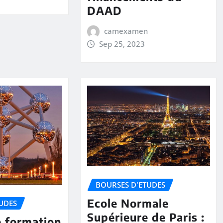
DAAD
camexamen
Sep 25, 2023
BOURSES D'ETUDES
Ecole Normale
UDES
Supérieure de Paris :
e formation