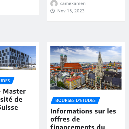
camexamen
Nov 15, 2023
UDES
e Master
rsité de
BOURSES D'ETUDES
Suisse
Informations sur les
offres de
financements du