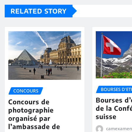
RELATED STORY
BOURSES D'ET
CONCOURS
Bourses d’
Concours de
de la Conf
photographie
suisse
organisé par
l’ambassade de
camexamen