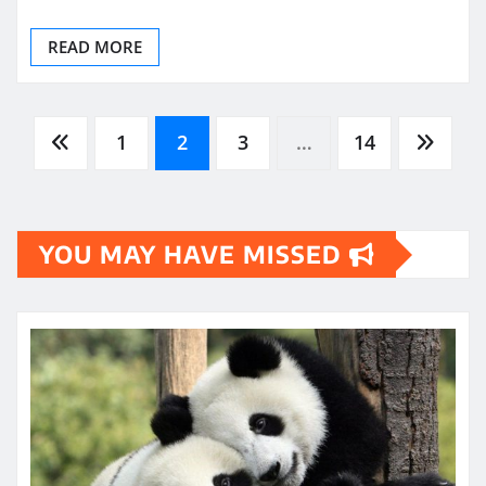
READ MORE
Posts
1
2
3
…
14
pagination
YOU MAY HAVE MISSED