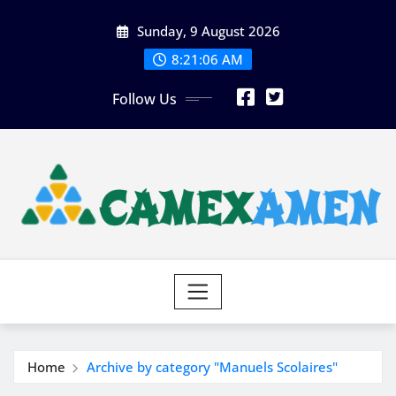
Skip
Sunday, 9 August 2026
to
content
8:21:09 AM
Follow Us
Home
Archive by category "Manuels Scolaires"