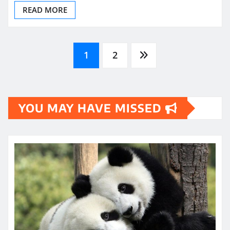
READ MORE
Posts
1
2
pagination
YOU MAY HAVE MISSED