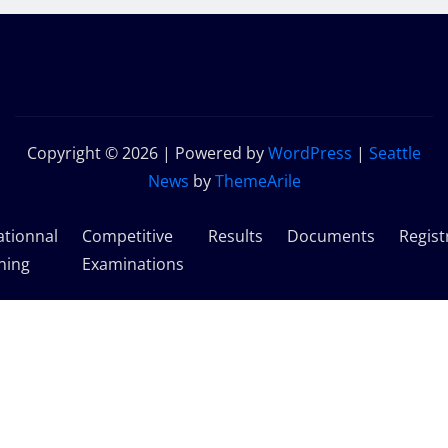
Copyright © 2026 | Powered by
WordPress
|
Seattle
News
by
ThemeArile
ationnal
Competitive
Results
Documents
Regist
ning
Examinations