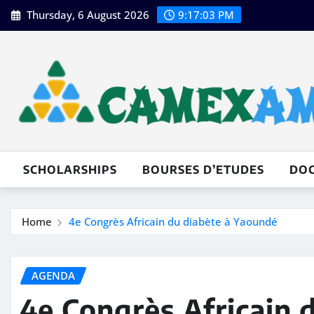
Skip
Thursday, 6 August 2026
9:17:05 PM
to
content
SCHOLARSHIPS
BOURSES D’ETUDES
DO
Home
4e Congrès Africain du diabète à Yaoundé
AGENDA
4e Congrès Africain 