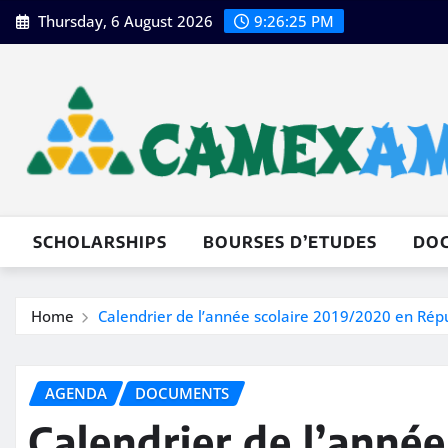
Skip
Thursday, 6 August 2026
9:26:27 PM
to
content
SCHOLARSHIPS
BOURSES D’ETUDES
DO
Home
Calendrier de l’année scolaire 2019/2020 en Ré
AGENDA
DOCUMENTS
Calendrier de l’anné