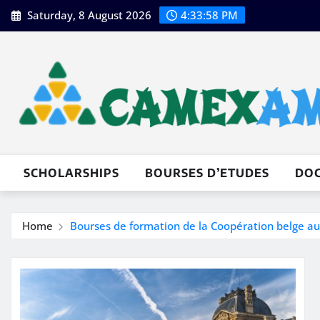
Skip
Saturday, 8 August 2026
4:33:59 PM
to
content
SCHOLARSHIPS
BOURSES D’ETUDES
DO
Home
Bourses de formation de la Coopération belge 