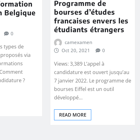
Programme de
formation
bourses d’études
n Belgique
francaises envers les
étudiants étrangers
0
camexamen
is types de
Oct 20, 2021
0
 proposés via
formations
Views: 3,389 L’appel à
. Comment
candidature est ouvert jusqu’au
ndidature ?
7 janvier 2022. Le programme de
bourses Eiffel est un outil
développé…
READ MORE