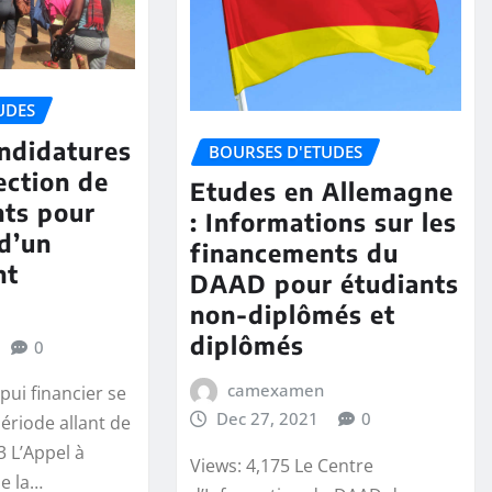
UDES
ndidatures
BOURSES D'ETUDES
ection de
Etudes en Allemagne
nts pour
: Informations sur les
 d’un
financements du
nt
DAAD pour étudiants
non-diplômés et
diplômés
0
camexamen
pui financier se
Dec 27, 2021
0
période allant de
 L’Appel à
Views: 4,175 Le Centre
se la…