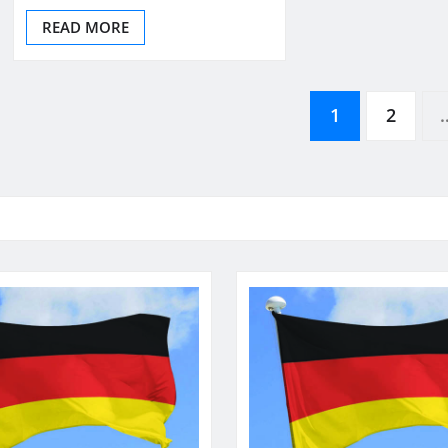
READ MORE
Posts
1
2
pagination