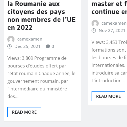
la Roumanie aux
master et 
citoyens des pays
continue e
non membres de l’UE
camexamen
en 2022
Nov 27, 2021
camexamen
Views: 3,453 Tro
Dec 25, 2021
0
formations sont
les bourses de 
Views: 3,809 Programme de
internationales
bourses d’études offert par
introduire sa ca
l’état roumain Chaque année, le
L’introduction…
gouvernement roumain, par
l’intermédiaire du ministère
des…
READ MORE
READ MORE