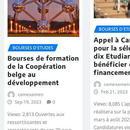
BOURSES D'ET
Appel à Ca
pour la sél
BOURSES D'ETUDES
dix Etudia
Bourses de formation
bénéficier
de la Coopération
financeme
belge au
développement
camexamen
Feb 21, 2023
camexamen
Sep 19, 2023
0
Views: 8,085 L’ap
réalisera sur la 
Views: 2,813 Ouvertes aux
mars à août 2023
ressortissantes et
Candidatures vi
ressortissants de ses 29 pays