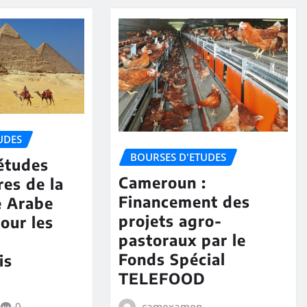
UDES
BOURSES D'ETUDES
études
Cameroun :
res de la
Financement des
e Arabe
projets agro-
our les
pastoraux par le
Fonds Spécial
is
TELEFOOD
camexamen
0